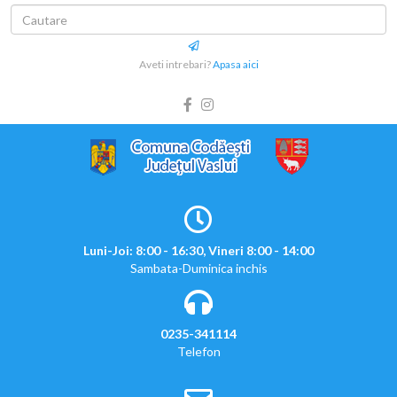
Aveti intrebari?
Apasa aici
Luni-Joi: 8:00 - 16:30, Vineri 8:00 - 14:00
Sambata-Duminica inchis
0235-341114
Telefon