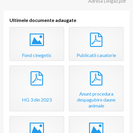
Adresa Delgaz.pdf
Ultimele documente adaugate
Image
pdf
Fond cinegetic
Publicatii casatorie
pdf
pdf
Anunt procedura
HG 3 din 2023
despagubire daune
animale
Image
Image