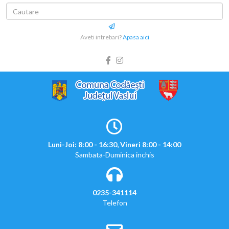
Aveti intrebari?
Apasa aici
Luni-Joi: 8:00 - 16:30, Vineri 8:00 - 14:00
Sambata-Duminica inchis
0235-341114
Telefon