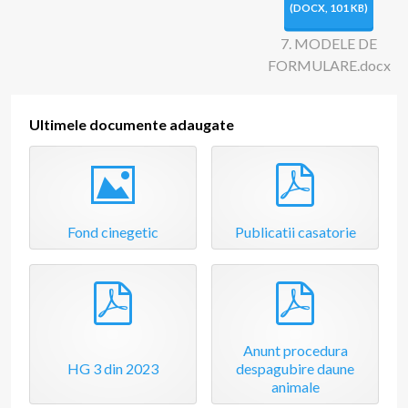
m
(
DOCX,
101 KB
)
e
7. MODELE DE
FORMULARE.docx
n
Ultimele documente adaugate
t
Image
pdf
Fond cinegetic
Publicatii casatorie
pdf
pdf
Anunt procedura
HG 3 din 2023
despagubire daune
animale