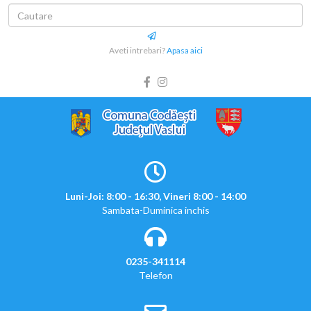
Aveti intrebari?
Apasa aici
Luni-Joi: 8:00 - 16:30, Vineri 8:00 - 14:00
Sambata-Duminica inchis
0235-341114
Telefon