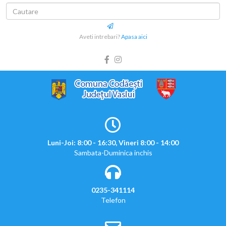
Aveti intrebari?
Apasa aici
Luni-Joi: 8:00 - 16:30, Vineri 8:00 - 14:00
Sambata-Duminica inchis
0235-341114
Telefon