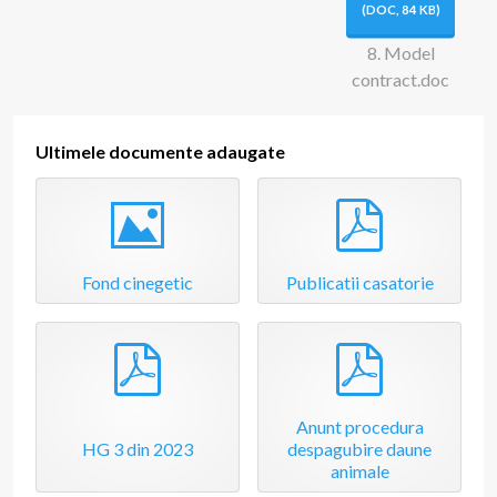
m
(
DOC,
84 KB
)
e
8. Model
contract.doc
n
Ultimele documente adaugate
t
Image
pdf
Fond cinegetic
Publicatii casatorie
pdf
pdf
Anunt procedura
HG 3 din 2023
despagubire daune
animale