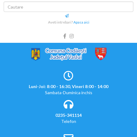
Aveti intrebari?
Apasa aici
Luni-Joi: 8:00 - 16:30, Vineri 8:00 - 14:00
Sambata-Duminica inchis
0235-341114
Telefon