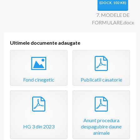
m
(
DOCX,
102 KB
)
e
7. MODELE DE
FORMULARE.docx
n
Ultimele documente adaugate
t
Image
pdf
Fond cinegetic
Publicatii casatorie
pdf
pdf
Anunt procedura
HG 3 din 2023
despagubire daune
animale