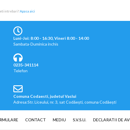
eti intrebari?
Apasa aici
Luni-Joi: 8:00 - 16:30, Vineri 8:00 - 14:00
Sambata-Duminica inchis
0235-341114
Telefon
Comuna Codaesti, judetul Vaslui
Adresa:Str. Liceului, nr. 3, sat Codăești, comuna Codăești
RMULARE
CONTACT
MEDIU
S.V.S.U.
DECLARATII DE AV