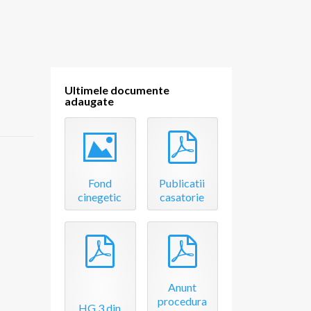
Ultimele documente
adaugate
Image
pdf
Fond
Publicatii
cinegetic
casatorie
pdf
pdf
Anunt
procedura
HG 3 din