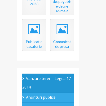
despagubir
2023
e daune
animale
Image
Image
Publicatie
Comunicat
casatorie
de presa
Vanzare teren - Legea 17-
2014
Anunturi publice