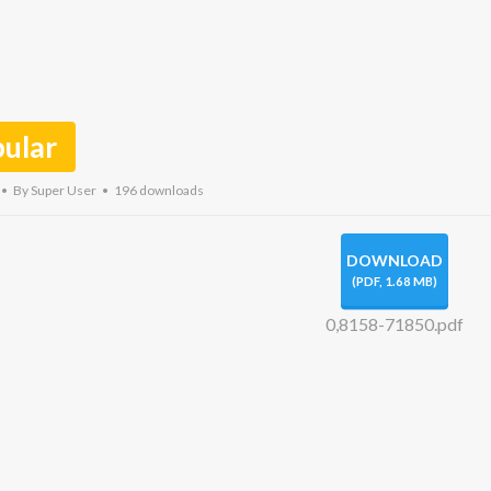
ular
By
Super User
196 downloads
DOWNLOAD
(
PDF,
1.68 MB
)
0,8158-71850.pdf