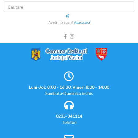
Aveti intrebari?
Apasa aici
Luni-Joi: 8:00 - 16:30, Vineri 8:00 - 14:00
Sambata-Duminica inchis
0235-341114
Telefon