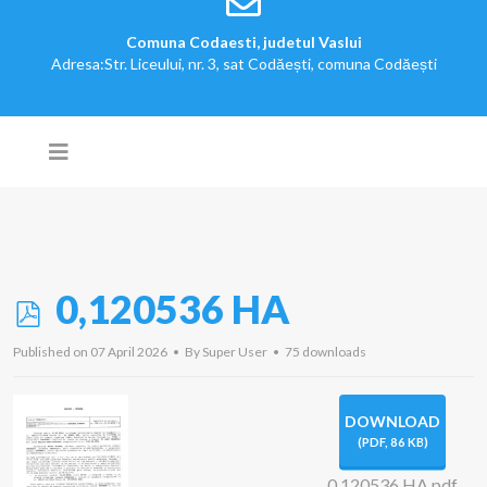
Comuna Codaesti, judetul Vaslui
Adresa:Str. Liceului, nr. 3, sat Codăești, comuna Codăești
p
0,120536 HA
d
Published on 07 April 2026
By
Super User
75 downloads
f
DOWNLOAD
(
PDF,
86 KB
)
0,120536 HA.pdf